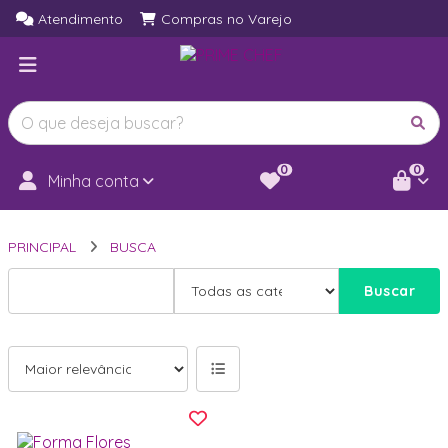
Atendimento
Compras no Varejo
0
0
Minha conta
PRINCIPAL
BUSCA
Buscar